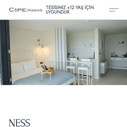
Skip
to
TESİSİMİZ +12 YAŞ İÇİN
the
UYGUNDUR.
content
NESS